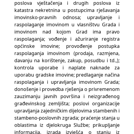
poslova vještačenja i drugih poslova iz
katastra nekretnina u postupcima rješavanja
imovinsko-pravnih odnosa; upravljanje i
raspolaganje imovinom u vlasništvu Grada i
imovinom nad kojom Grad ima pravo
raspolaganja; vođenje i ažuriranje registra
općinske imovine; provođenje postupka
raspolaganja imovinom (prodaja, razmjena,
davanju na korištenje, zakup, posudbu i td.,);
kontrola uporabe i naplate naknade za
uporabu gradske imovine; predlaganje načina
raspolaganja i upravljanja imovinom Grada;
donošenje i provedba rješenja o privremenom
zauzimanju javnih površina i neizgrađenog
građevinskog zemljišta; poslovi organizacije
upravljanja zajedničkim dijelovima stambenih i
stambeno-poslovnih zgrada; praćenje stanja u
oblastima iz djelokruga Službe; prikupljanje
informacija, izrada izvješća o stanju iz