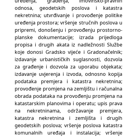
uređenja, građenja, imovinsko-pravnih
odnosa, geodetskih poslova i katastra
nekretnina; utvrđivanje i provođenje politike
uređenja prostora; vršenje stručnih poslova u
pripremi, donošenju i provođenju prostorno-
planske dokumentacije; izrada prijedloga
propisa i drugih akata iz nadležnosti Službe
koje donosi Gradsko vijeće i Gradonačelnik;
izdavanje urbanističkih suglasnosti, dozvola
za građenje i dozvola za uporabu objekata;
izdavanje uvjerenja i izvoda, odnosno kopija
podataka premjera i katastra nekretnina;
provođenje promjena na zemljištu i računalna
obrada podataka na provođenju promjena na
katastarskim planovima i operatu; upis prava
na nekretninama, održavanje premjera,
katastra nekretnina i zemljišta i drugih
geodetskih poslova; vršenje poslova katastra
komunalnih uređaja i instalacija; vršenje