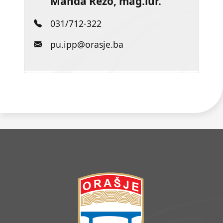
Manda Rezo, mag.iur.
031/712-322
pu.ipp@orasje.ba